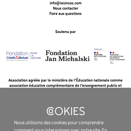
info@lesincos.com
Nous contacter
Foire aux questions
Soutenu par
Association agréée par le ministère de l’Éducation nationale comme
association éducative complémentaire de l’enseignement public et
soutenue par le ministère de la Culture et la Fondation du Crédit Mutuel
pour la lecture.
MENTIONS LÉGALES
Nous utilisons des cookies pour comprendre
PROTECTION DES DONNÉES
comment vous interagissez avec notre site. En